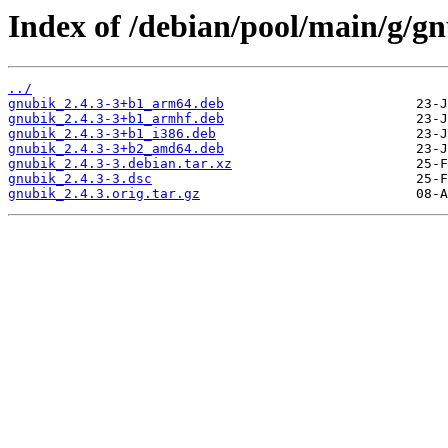
Index of /debian/pool/main/g/gn
../
gnubik_2.4.3-3+b1_arm64.deb
gnubik_2.4.3-3+b1_armhf.deb
gnubik_2.4.3-3+b1_i386.deb
gnubik_2.4.3-3+b2_amd64.deb
gnubik_2.4.3-3.debian.tar.xz
gnubik_2.4.3-3.dsc
gnubik_2.4.3.orig.tar.gz