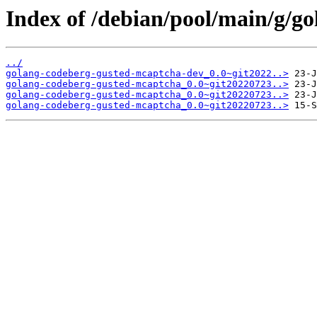
Index of /debian/pool/main/g/g
../
golang-codeberg-gusted-mcaptcha-dev_0.0~git2022..>
golang-codeberg-gusted-mcaptcha_0.0~git20220723..>
golang-codeberg-gusted-mcaptcha_0.0~git20220723..>
golang-codeberg-gusted-mcaptcha_0.0~git20220723..>