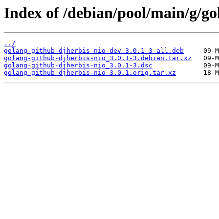
Index of /debian/pool/main/g/go
../
golang-github-djherbis-nio-dev_3.0.1-3_all.deb
golang-github-djherbis-nio_3.0.1-3.debian.tar.xz
golang-github-djherbis-nio_3.0.1-3.dsc
golang-github-djherbis-nio_3.0.1.orig.tar.xz