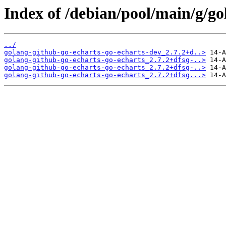
Index of /debian/pool/main/g/go
../
golang-github-go-echarts-go-echarts-dev_2.7.2+d..>
golang-github-go-echarts-go-echarts_2.7.2+dfsg-..>
golang-github-go-echarts-go-echarts_2.7.2+dfsg-..>
golang-github-go-echarts-go-echarts_2.7.2+dfsg...>