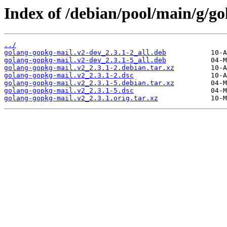
Index of /debian/pool/main/g/g
../
golang-gopkg-mail.v2-dev_2.3.1-2_all.deb
golang-gopkg-mail.v2-dev_2.3.1-5_all.deb
golang-gopkg-mail.v2_2.3.1-2.debian.tar.xz
golang-gopkg-mail.v2_2.3.1-2.dsc
golang-gopkg-mail.v2_2.3.1-5.debian.tar.xz
golang-gopkg-mail.v2_2.3.1-5.dsc
golang-gopkg-mail.v2_2.3.1.orig.tar.xz