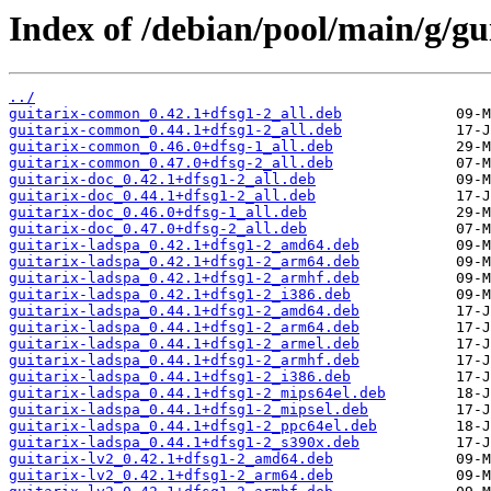
Index of /debian/pool/main/g/gui
../
guitarix-common_0.42.1+dfsg1-2_all.deb
guitarix-common_0.44.1+dfsg1-2_all.deb
guitarix-common_0.46.0+dfsg-1_all.deb
guitarix-common_0.47.0+dfsg-2_all.deb
guitarix-doc_0.42.1+dfsg1-2_all.deb
guitarix-doc_0.44.1+dfsg1-2_all.deb
guitarix-doc_0.46.0+dfsg-1_all.deb
guitarix-doc_0.47.0+dfsg-2_all.deb
guitarix-ladspa_0.42.1+dfsg1-2_amd64.deb
guitarix-ladspa_0.42.1+dfsg1-2_arm64.deb
guitarix-ladspa_0.42.1+dfsg1-2_armhf.deb
guitarix-ladspa_0.42.1+dfsg1-2_i386.deb
guitarix-ladspa_0.44.1+dfsg1-2_amd64.deb
guitarix-ladspa_0.44.1+dfsg1-2_arm64.deb
guitarix-ladspa_0.44.1+dfsg1-2_armel.deb
guitarix-ladspa_0.44.1+dfsg1-2_armhf.deb
guitarix-ladspa_0.44.1+dfsg1-2_i386.deb
guitarix-ladspa_0.44.1+dfsg1-2_mips64el.deb
guitarix-ladspa_0.44.1+dfsg1-2_mipsel.deb
guitarix-ladspa_0.44.1+dfsg1-2_ppc64el.deb
guitarix-ladspa_0.44.1+dfsg1-2_s390x.deb
guitarix-lv2_0.42.1+dfsg1-2_amd64.deb
guitarix-lv2_0.42.1+dfsg1-2_arm64.deb