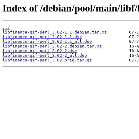
Index of /debian/pool/main/libf/
../
libfinance-qif-perl_3.02-1.1.debian.tar.xz
libfinance-qif-perl_3.02-1.1.dsc
libfinance-qif-perl_3.02-1.1_all.deb
libfinance-qif-perl_3.02-2.debian.tar.xz
libfinance-qif-perl_3.02-2.dsc
libfinance-qif-perl_3.02-2_all.deb
libfinance-qif-perl_3.02.orig.tar.gz