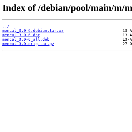
Index of /debian/pool/main/m/m
../
mencal_3.0-6.debian.tar.xz
mencal_3.0-6.dsc
mencal_3.0-6_all.deb
mencal_3.0.orig.tar.gz