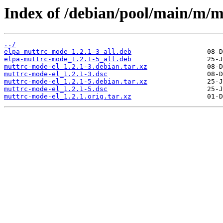
Index of /debian/pool/main/m/m
../
elpa-muttrc-mode_1.2.1-3_all.deb
elpa-muttrc-mode_1.2.1-5_all.deb
muttrc-mode-el_1.2.1-3.debian.tar.xz
muttrc-mode-el_1.2.1-3.dsc
muttrc-mode-el_1.2.1-5.debian.tar.xz
muttrc-mode-el_1.2.1-5.dsc
muttrc-mode-el_1.2.1.orig.tar.xz